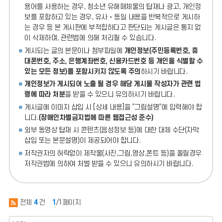
용어를 사용하는 경우, 청소년 유해매체물의 탑재나 광고, 개인정
보를 포함하고 있는 경우, 유사‧동일 내용을 반복적으로 게시하
는 경우 등 본 게시판에 부적합하다고 판단되는 게시글은 통지 없
이 삭제하며, 관련법에 의해 처리될 수 있습니다.
게시되는 글의 본문이나 첨부파일에
개인정보(주민등록번호, 휴
대폰번호, 주소, 은행계좌번호, 신용카드번호 등 개인을 식별할 수
있는 모든 정보)를 포함시키지 않도록 주의
하시기 바랍니다.
개인정보가 게시되어 노출 될 경우 해당 게시물 작성자가 관련 법
령에 따라 처분
을 받을 수 있으니 유의하시기 바랍니다.
게시글에 이미지 삽입 시 [상세 내용]을 “그림설명”에 입력해야 합
니다.
(장애인차별금지법에 따른 웹접근성 준수)
외부 동영상 탑재 시 콘텐츠(음성정보 등)에 대한 대체 수단(자막
삽입 또는 본문설명)이 제공되어야 합니다.
저작권자의 허락없이 제작물(사진,그림,영상,폰트 등)을 올릴경우
저작권법에 의하여 처벌 받을 수 있으니 유의하시기 바랍니다.
전체
4
건
1
/1페이지