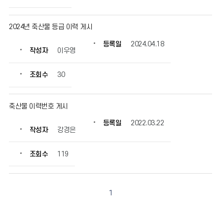
목,
작
2024년 축산물 등급 이력 게시
성
자,
등록일
2024.04.18
등
작성자
이우영
록
일,
조회수
30
조
회
수
축산물 이력번호 게시
정
보
등록일
2022.03.22
작성자
강경은
를
확
인
조회수
119
할
수
있
1
습
니
다.