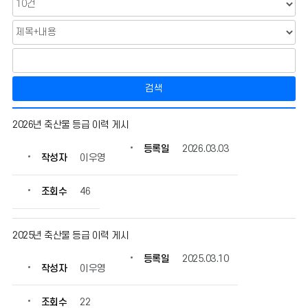
검색
축
2026년 축산물 등급 이력 게시
산
물
등록일
2026.03.03
작성자
이우영
이
력
조
조회수
46
회
의
게
2025년 축산물 등급 이력 게시
시
등록일
2025.03.10
물
작성자
이우영
번
호,
조회수
22
제