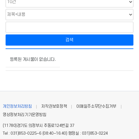
검색
자
료
등록된 게시물이 없습니다.
공
개
의
게
시
물
번
개인정보처리방침
저작권보호정책
이메일주소무단수집거부
호,
영상정보처리기기운영방침
제
목,
(11780)경기도 의정부시 추동로124번길 37
작
Tel : 031)853-0225~6 (08:40~16:40) 행정실 : 031)853-0224
성