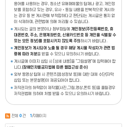
용어를 사용하는 경우, 청소년 유해매체물의 탑재나 광고, 개인정
보를 포함하고 있는 경우, 유사‧동일 내용을 반복적으로 게시하
는 경우 등 본 게시판에 부적합하다고 판단되는 게시글은 통지 없
이 삭제하며, 관련법에 의해 처리될 수 있습니다.
게시되는 글의 본문이나 첨부파일에
개인정보(주민등록번호, 휴
대폰번호, 주소, 은행계좌번호, 신용카드번호 등 개인을 식별할 수
있는 모든 정보)를 포함시키지 않도록 주의
하시기 바랍니다.
개인정보가 게시되어 노출 될 경우 해당 게시물 작성자가 관련 법
령에 따라 처분
을 받을 수 있으니 유의하시기 바랍니다.
게시글에 이미지 삽입 시 [상세 내용]을 “그림설명”에 입력해야 합
니다.
(장애인차별금지법에 따른 웹접근성 준수)
외부 동영상 탑재 시 콘텐츠(음성정보 등)에 대한 대체 수단(자막
삽입 또는 본문설명)이 제공되어야 합니다.
저작권자의 허락없이 제작물(사진,그림,영상,폰트 등)을 올릴경우
저작권법에 의하여 처벌 받을 수 있으니 유의하시기 바랍니다.
전체
0
건
1
/0페이지