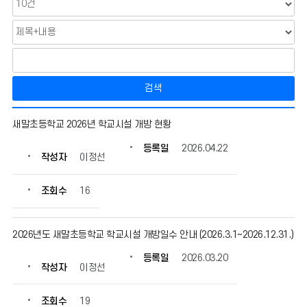
검색
안
새말초등학교 2026년 학교시설 개방 현황
내
의
등록일
2026.04.22
작성자
이정선
게
시
물
조회수
16
번
호,
제
2026년도 새말초등학교 학교시설 개방일수 안내 (2026.3.1~2026.12.31.)
목,
등록일
2026.03.20
작
작성자
이정선
성
자,
조회수
19
등