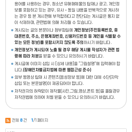
용어를 사용하는 경우, 청소년 유해매체물의 탑재나 광고, 개인정
보를 포함하고 있는 경우, 유사‧동일 내용을 반복적으로 게시하
는 경우 등 본 게시판에 부적합하다고 판단되는 게시글은 통지 없
이 삭제하며, 관련법에 의해 처리될 수 있습니다.
게시되는 글의 본문이나 첨부파일에
개인정보(주민등록번호, 휴
대폰번호, 주소, 은행계좌번호, 신용카드번호 등 개인을 식별할 수
있는 모든 정보)를 포함시키지 않도록 주의
하시기 바랍니다.
개인정보가 게시되어 노출 될 경우 해당 게시물 작성자가 관련 법
령에 따라 처분
을 받을 수 있으니 유의하시기 바랍니다.
게시글에 이미지 삽입 시 [상세 내용]을 “그림설명”에 입력해야 합
니다.
(장애인차별금지법에 따른 웹접근성 준수)
외부 동영상 탑재 시 콘텐츠(음성정보 등)에 대한 대체 수단(자막
삽입 또는 본문설명)이 제공되어야 합니다.
저작권자의 허락없이 제작물(사진,그림,영상,폰트 등)을 올릴경우
저작권법에 의하여 처벌 받을 수 있으니 유의하시기 바랍니다.
전체
8
건
1
/1페이지