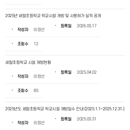
록
일,
2025년 새말초등학교 학교시설 개방 및 사용허가 실적 공개
조
회
등록일
2026.03.17
수
작성자
이정선
정
보
조회수
12
를
확
인
새말초등학교 시설 개방현황
할
수
등록일
2025.04.02
작성자
이정선
있
습
니
조회수
83
다.
2025년도 새말초등학교 학교시설 개방일수 안내 (2025.1.1~2025.12.31.)
등록일
2025.03.31
작성자
이정선