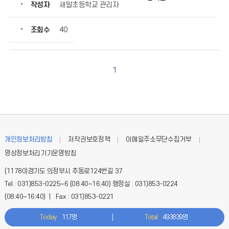
작성자
새말초등학교 관리자
조회수
40
1
개인정보처리방침
저작권보호정책
이메일주소무단수집거부
영상정보처리기기운영방침
(11780)경기도 의정부시 추동로124번길 37
Tel : 031)853-0225~6 (08:40~16:40) 행정실 : 031)853-0224
(08:40~16:40) | Fax : 031)853-0221
Today
117명
Total
493839명