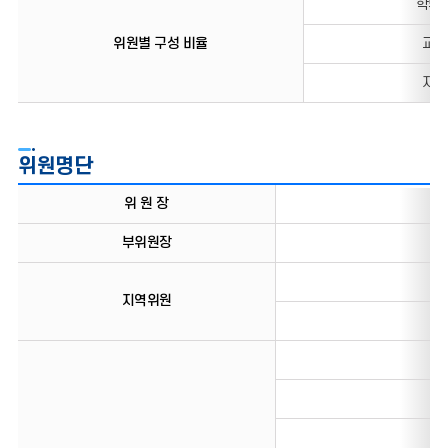
학부
위원별 구성 비율
교원
지역
위원명단
구성현황
위 원 장
부위원장
지역위원