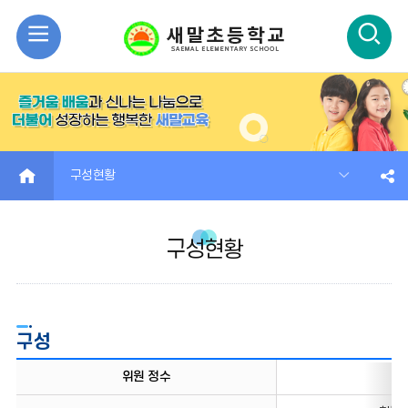
모
검
바
색
일
열
메
기
HOME
구성현황
뉴
구성현황
열
기
구성
구성현황
위원 정수